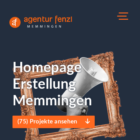
Homepage
Erstellung
Memmingen
(
75
) Projekte ansehen